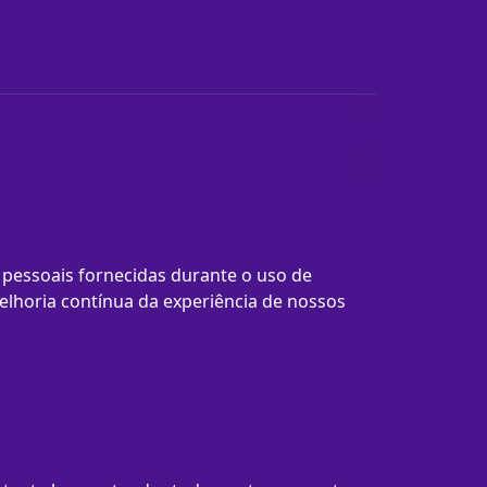
 pessoais fornecidas durante o uso de
elhoria contínua da experiência de nossos