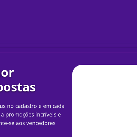
hor
postas
us no cadastro e em cada
 a promoções incríveis e
unte-se aos vencedores