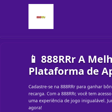
📱 888RRr A Mel
Plataforma de A
Cadastre-se na 888RRr para ganhar bôn
recarga. Com a 888RRr, você tem acesso
uma experiência de jogo inigualável. J
agora!