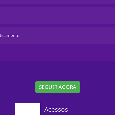
a
aticamente
SEGUIR AGORA
Acessos