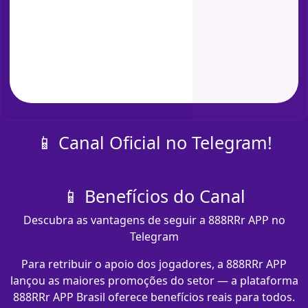
📱 Canal Oficial no Telegram!
📱 Benefícios do Canal
Descubra as vantagens de seguir a 888RRr APP no
Telegram
Para retribuir o apoio dos jogadores, a 888RRr APP
lançou as maiores promoções do setor — a plataforma
888RRr APP Brasil oferece benefícios reais para todos.