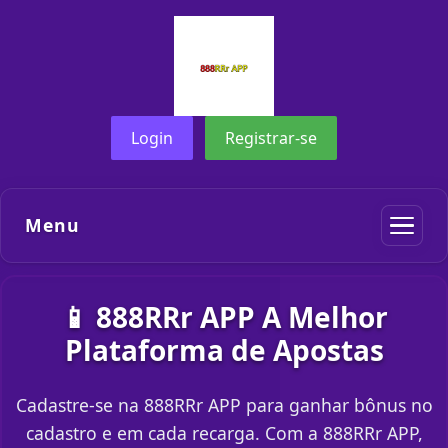
Login
Registrar-se
Menu
📱 888RRr APP A Melhor
Plataforma de Apostas
Cadastre-se na 888RRr APP para ganhar bônus no
cadastro e em cada recarga. Com a 888RRr APP,