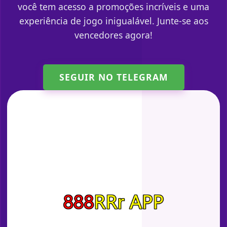
você tem acesso a promoções incríveis e uma
experiência de jogo inigualável. Junte-se aos
vencedores agora!
SEGUIR NO TELEGRAM