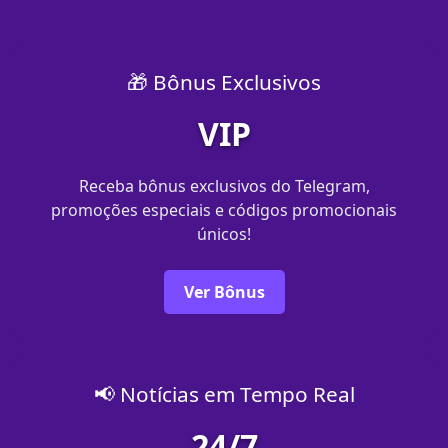
🎁 Bônus Exclusivos
VIP
Receba bônus exclusivos do Telegram,
promoções especiais e códigos promocionais
únicos!
Ver Bônus
📢 Notícias em Tempo Real
24/7