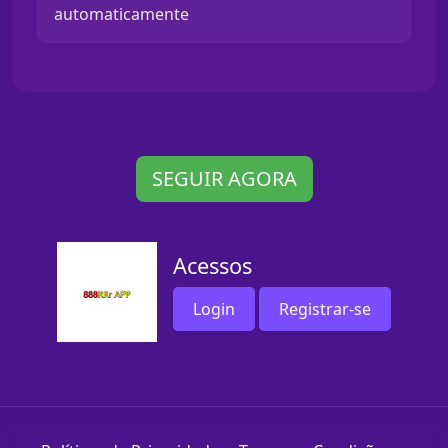
automaticamente
SEGUIR AGORA
Acessos
Login
Registrar-se