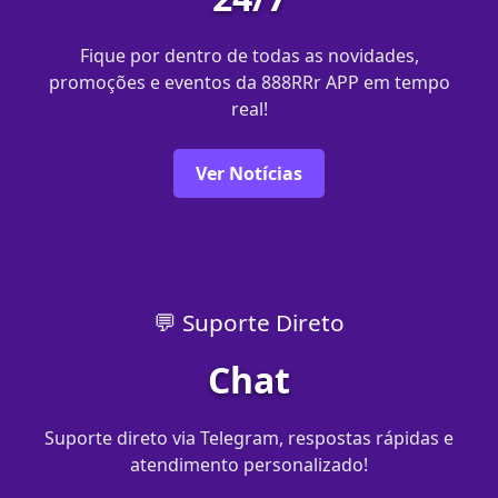
Fique por dentro de todas as novidades,
promoções e eventos da 888RRr APP em tempo
real!
Ver Notícias
💬 Suporte Direto
Chat
Suporte direto via Telegram, respostas rápidas e
atendimento personalizado!