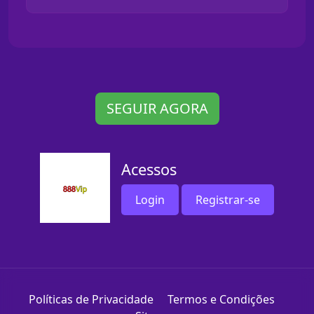
SEGUIR AGORA
Acessos
Login
Registrar-se
Políticas de Privacidade
Termos e Condições