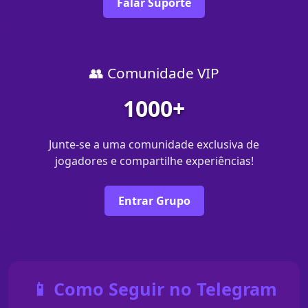
Falar Suporte
👥 Comunidade VIP
1000+
Junte-se a uma comunidade exclusiva de
jogadores e compartilhe experiências!
Entrar Grupo
📱 Como Seguir no Telegram