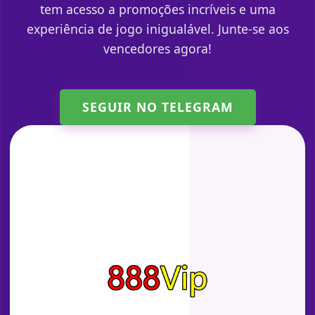
tem acesso a promoções incríveis e uma
experiência de jogo inigualável. Junte-se aos
vencedores agora!
SEGUIR NO TELEGRAM