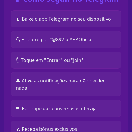
📱 Baixe o app Telegram no seu dispositivo
🔍 Procure por "@89Vip APPOficial"
👆 Toque em "Entrar" ou "Join"
🔔 Ative as notificações para não perder
nada
💬 Participe das conversas e interaja
🎁 Receba bônus exclusivos