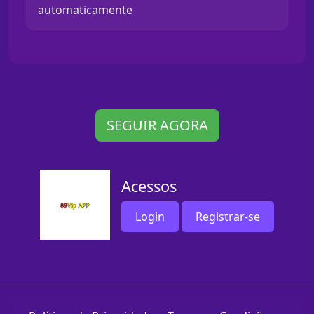
automaticamente
SEGUIR AGORA
Acessos
Login
Registrar-se