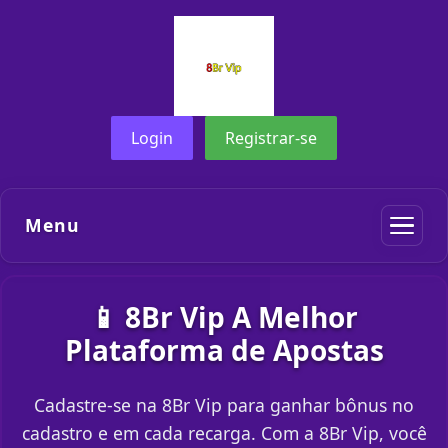
Login
Registrar-se
Menu
📱 8Br Vip A Melhor
Plataforma de Apostas
Cadastre-se na 8Br Vip para ganhar bônus no
cadastro e em cada recarga. Com a 8Br Vip, você