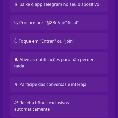
📱 Baixe o app Telegram no seu dispositivo
🔍 Procure por "@8Br VipOficial"
👆 Toque em "Entrar" ou "Join"
🔔 Ative as notificações para não perder
nada
💬 Participe das conversas e interaja
🎁 Receba bônus exclusivos
automaticamente