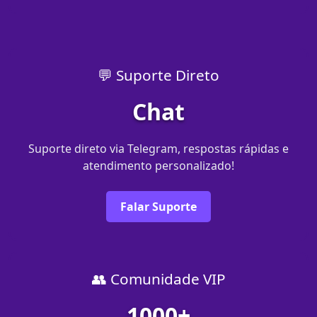
💬 Suporte Direto
Chat
Suporte direto via Telegram, respostas rápidas e
atendimento personalizado!
Falar Suporte
👥 Comunidade VIP
1000+