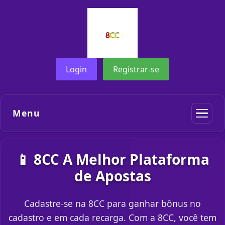
Login
Registrar-se
Menu
📱 8CC A Melhor Plataforma
de Apostas
Cadastre-se na 8CC para ganhar bônus no
cadastro e em cada recarga. Com a 8CC, você tem