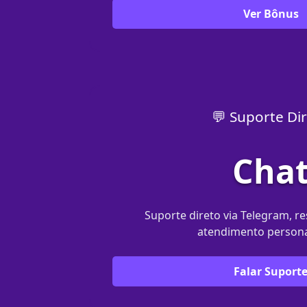
Ver Bônus
💬 Suporte Di
Cha
Suporte direto via Telegram, r
atendimento persona
Falar Suport