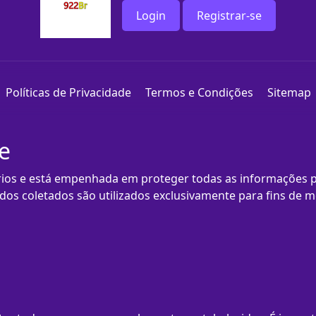
Login
Registrar-se
Políticas de Privacidade
Termos e Condições
Sitemap
de
ários e está empenhada em proteger todas as informações 
os coletados são utilizados exclusivamente para fins de m