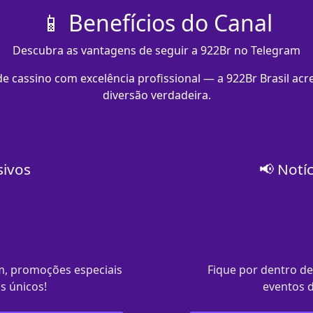
📱 Benefícios do Canal
Descubra as vantagens de seguir a 922Br no Telegram
de cassino com excelência profissional — a 922Br Brasil ac
diversão verdadeira.
sivos
📢 Notí
m, promoções especiais
Fique por dentro d
s únicos!
eventos 