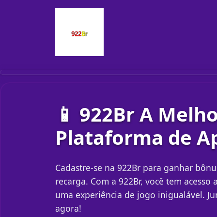
📱 922Br A Melh
Plataforma de A
Cadastre-se na 922Br para ganhar bônu
recarga. Com a 922Br, você tem acesso a
uma experiência de jogo inigualável. J
agora!