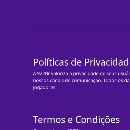
Políticas de Privacida
A 922Br valoriza a privacidade de seus usu
nossos canais de comunicação. Todos os dad
jogadores.
Termos e Condições