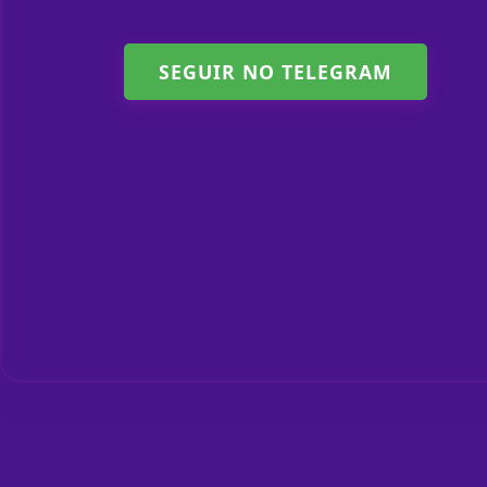
SEGUIR NO TELEGRAM