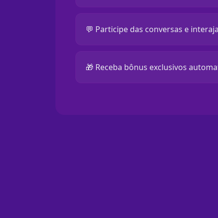
💬 Participe das conversas e interaj
🎁 Receba bônus exclusivos autom