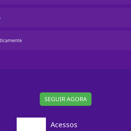
a
aticamente
SEGUIR AGORA
Acessos