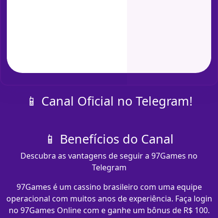
📱 Canal Oficial no Telegram!
📱 Benefícios do Canal
Descubra as vantagens de seguir a 97Games no
Telegram
97Games é um cassino brasileiro com uma equipe
operacional com muitos anos de experiência. Faça login
no 97Games Online com e ganhe um bônus de R$ 100.