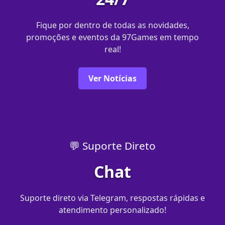
Fique por dentro de todas as novidades,
promoções e eventos da 97Games em tempo
real!
Ver Notícias
💬 Suporte Direto
Chat
Suporte direto via Telegram, respostas rápidas e
atendimento personalizado!