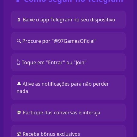
📱 Baixe o app Telegram no seu dispositivo
🔍 Procure por "@97GamesOficial"
👆 Toque em "Entrar" ou "Join"
🔔 Ative as notificações para não perder
nada
💬 Participe das conversas e interaja
🎁 Receba bônus exclusivos