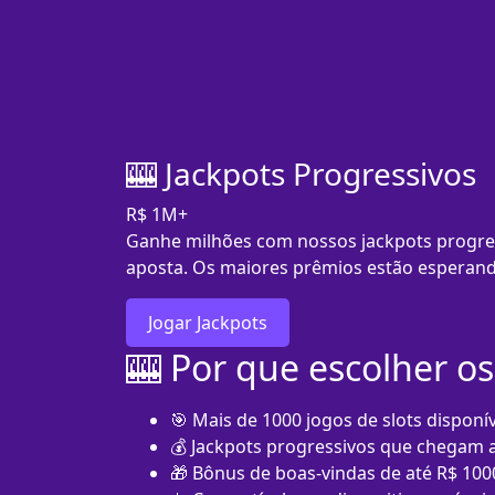
🎰 Jackpots Progressivos
R$ 1M+
Ganhe milhões com nossos jackpots progre
aposta. Os maiores prêmios estão esperand
Jogar Jackpots
🎰 Por que escolher os
🎯 Mais de 1000 jogos de slots disponí
💰 Jackpots progressivos que chegam 
🎁 Bônus de boas-vindas de até R$ 100