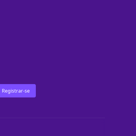
Registrar-se