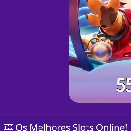
🎰 Os Melhores Slots Online!